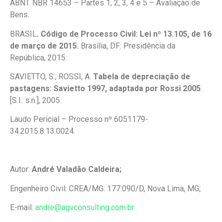
ABNT. NBR 14653 – Partes 1, 2, 3, 4 e 5 – Avaliação de
Bens.
BRASIL
.
Código de Processo Civil: Lei nº 13.105, de 16
de março de 2015.
Brasília, DF: Presidência da
República, 2015.
SAVIETTO, S.; ROSSI, A.
Tabela de depreciação de
pastagens: Savietto 1997, adaptada por Rossi 2005
.
[S.l.: s.n.], 2005.
Laudo Pericial – Processo nº 6051179-
34.2015.8.13.0024.
Autor:
André Valadão Caldeira;
Engenheiro Civil: CREA/MG: 177.090/D, Nova Lima, MG;
E-mail:
andre@agvconsulting.com.br